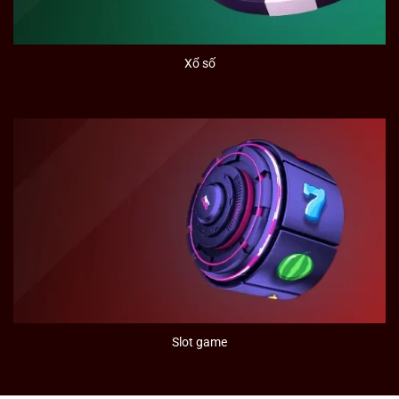
Xổ số
Slot game