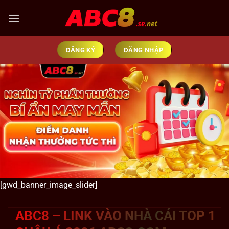
Bỏ
qua
nội
dung
ĐĂNG KÝ
ĐĂNG NHẬP
[gwd_banner_image_slider]
ABC8 – LINK VÀO NHÀ CÁI TOP 1