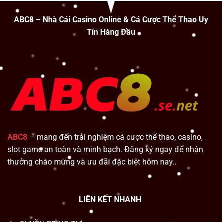
ABC8 – Nhà Cái Casino Online & Cá Cược Thể Thao Uy
Tín Hàng Đầu
ABC8
– mang đến trải nghiệm cá cược thể thao, casino,
slot game an toàn và minh bạch. Đăng ký ngay để nhận
thưởng chào mừng và ưu đãi đặc biệt hôm nay..
LIÊN KẾT NHANH