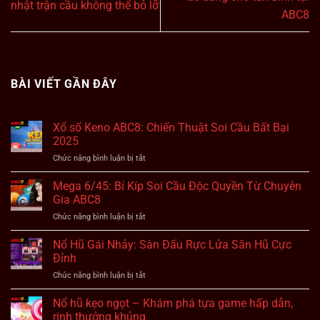
nhật trận cầu không thể bỏ lỡ
ABC8
BÀI VIẾT GẦN ĐÂY
Xổ số Keno ABC8: Chiến Thuật Soi Cầu Bất Bại
2025
Chức năng bình luận bị tắt
ở
Xổ
số
Mega 6/45: Bí Kíp Soi Cầu Độc Quyền Từ Chuyên
Keno
Gia ABC8
ABC8:
Chức năng bình luận bị tắt
ở
Chiến
Mega
Thuật
6/45:
Nổ Hũ Gái Nhảy: Sàn Đấu Rực Lửa Săn Hũ Cực
Soi
Bí
Cầu
Đỉnh
Kíp
Bất
Chức năng bình luận bị tắt
ở
Soi
Bại
Nổ
Cầu
2025
Hũ
Nổ hũ kẹo ngọt – Khám phá tựa game hấp dẫn,
Độc
Gái
Quyền
rinh thưởng khủng