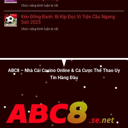
Nhảy:
Từ
Chức năng bình luận bị tắt
ở
Sàn
Chuyên
Nổ
Đấu
Gia
hũ
Kèo Đồng Banh: Bí Kíp Đọc Vị Trận Cầu Ngang
Rực
ABC8
kẹo
Lửa
Sức 2025
ngọt
Săn
Chức năng bình luận bị tắt
ở
–
Hũ
Kèo
Khám
Cực
Đồng
phá
Đỉnh
Banh:
tựa
Bí
game
Kíp
hấp
Đọc
dẫn,
Vị
rinh
Trận
thưởng
ABC8 – Nhà Cái Casino Online & Cá Cược Thể Thao Uy
Cầu
khủng
Tín Hàng Đầu
Ngang
Sức
2025