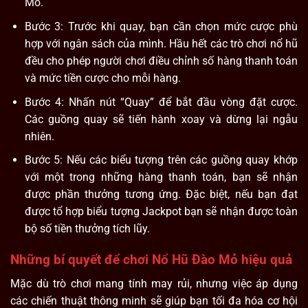
Mỏ.
Bước 3: Trước khi quay, bạn cần chọn mức cược phù
hợp với ngân sách của mình. Hầu hết các trò chơi nổ hũ
đều cho phép người chơi điều chỉnh số hàng thanh toán
và mức tiền cược cho mỗi hàng.
Bước 4: Nhấn nút “Quay” để bắt đầu vòng đặt cược.
Các guồng quay sẽ tiến hành xoay và dừng lại ngẫu
nhiên.
Bước 5: Nếu các biểu tượng trên các guồng quay khớp
với một trong những hàng thanh toán, bạn sẽ nhận
được phần thưởng tương ứng. Đặc biệt, nếu bạn đạt
được tổ hợp biểu tượng Jackpot bạn sẽ nhận được toàn
bộ số tiền thưởng tích lũy.
Những bí quyết để chơi Nổ Hũ Đào Mỏ hiệu quả
Mặc dù trò chơi mang tính may rủi, nhưng việc áp dụng
các chiến thuật thông minh sẽ giúp bạn tối đa hóa cơ hội