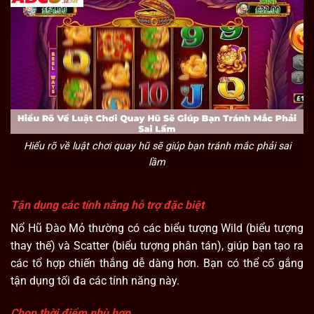
Hiểu rõ về luật chơi quay hũ sẽ giúp bạn tránh mắc phải sai
lầm
Tận dụng các tính năng hỗ trợ đặc biệt
Nổ Hũ Đào Mỏ thường có các biểu tượng Wild (biểu tượng
thay thế) và Scatter (biểu tượng phân tán), giúp bạn tạo ra
các tổ hợp chiến thắng dễ dàng hơn. Bạn có thể cố gắng
tận dụng tối đa các tính năng này.
Chọn thời điểm phù hợp